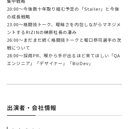
集中戦略
20:00〜今後数十年取り組む予定の「Stailer」と今後
の成長戦略
23:00〜格闘技トーク、曖昧さを内包しながらマネジメ
ントするRIZINの榊原社長の凄み
26:00〜まだまだ続く格闘技トークと堀口恭司選手の次
戦について
28:00〜採用PR、喉から手が出るほど来てほしい「QA
エンジニア」「デザイナー」「BizDev」
出演者・会社情報