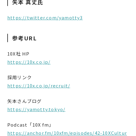
矢本 真丈氏
https://twitter.com/yamotty3
参考URL
10X社 HP
https://10x.co.jp/
採用リンク
https://10x.co.jp/recruit/
矢本さんブログ
https://yamotty.tokyo/
Podcast「10X fm」
https://anchor.fm/10xfm/episodes/42-10XCultur