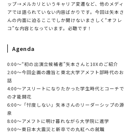
ップ→メルカリというキャリア変遷など、他のメディ
アでは語られていない内容ばかりです。今回は矢本さ
んの内面に迫るここでしか聞けないまさしく“オフレ
コ”な内容となっています。必聴です！
Agenda
0:00〜“初の出演立候補者”矢本さんと10Xのご紹介
2:00〜今回企画の趣旨と東北大学アメフト部時代のお
話
4:00〜アスリートになりたかった学生時代とコーチで
の才能開花
6:00〜「忖度しない」矢本さんのリーダーシップの源
泉
8:00〜アメフトに明け暮れながら大学院に進学
9:00〜東日本大震災と新卒での丸紅への就職