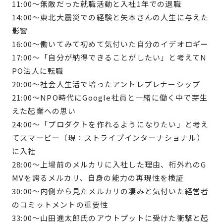
11:00〜無敵だった就職活動と入社1年での退職
14:00〜東北大震災での経験と矢本さんの人生に与えた
影響
16:00〜働いてみて初めて気付いた自分のイデオロギー
17:00〜「自分が納得できることがしたい」と考えてN
PO法人に転職
20:00〜社会人生活で培ったアントレプレナーシップ
21:00〜NPO時代にGoogle社員と一緒に働く中で芽生
えた起業への思い
24:00〜「プロダクトを作れるようになりたい」と考え
てスマービー（現：ストライプインターナショナル）
に入社
28:00〜上場前のメルカリに入社した理由、桁外れのG
MVを誇るメルカリ、自身の能力の再現性を検証
30:00〜内側から見たメルカリの凄みと気付いた経営者
のコミットメントの重要性
33:00〜山田進太郎氏のアウトプットに受けた衝撃と起