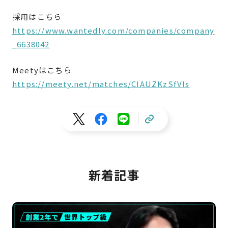
採用はこちら
https://www.wantedly.com/companies/company
_6638042
Meetyはこちら
https://meety.net/matches/CIAUZKzSfVls
新着記事