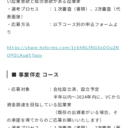
い起業意欲と成功意欲がある起業家
・選考プロセス ：１次審査（書類）、2次審査（代
表面接）
・応募方法 ：以下コース別の申込フォームよ
り
https://share.hsforms.com/1zkhNLfNGSsOOu2N
QPDLKug57qqv
■ 事業伴走 コース
・応募対象 ：会社設立済、設立予定
半年以内〜2024年内に、VCから
資金調達を目指している起業家
（既存の出資者がいる場合、そ
の承諾を得てからのご応募お願いいたします）
・選考プロセス ：１次審査（書類）、2次審査（面