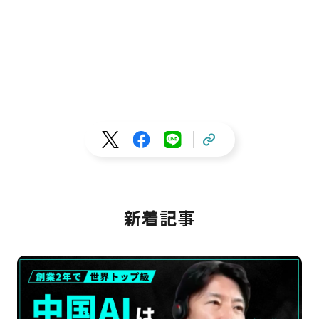
ネスに取り組む事業家だ。日本には、約2万社もの転職エージェン
トが存在する。巨大市場のなかで、ヒュープロは独自の存在感を発
揮している。本記事では、士業・管理部門の転職に特化したエージ
ェントとして、『最速転職 HUPRO』（以下、HUPRO）を運営する
ヒュープロ代表取締役社長・山本玲奈氏にインタビューした。士
業・管理部門に特化した転職サービスを立ち上げた背景と、ニッチ
な領域を独占するためのサービス設計のポイント、そして一時は社
員が山本氏たった1人となり、会社存亡の機に陥った窮地から復活を
遂げた経緯に迫る。
新着記事