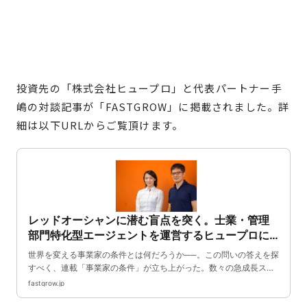
投資先の「株式会社ヒュープロ」と代表パートナー手
嶋の対談記事が「FASTGROW」に掲載されました。詳
細は以下URLからご覧頂けます。
レッドオーシャンに潜む盲点を突く。士業・管理
部門特化型エージェントを運営するヒュープロに
学ぶ、ニッチトップ独占戦略【連載 事業家の条
世界を変える事業家の条件とは何だろうか──。この問いの答えを探
件】| FastGrow
すべく、連載「事業家の条件」が立ち上がった。数々の急成長スタ
ートアップに投資してきたXTech Ventures・手嶋浩己氏が、注目す
fastgrow.jp
る事業家たちをゲストに招き、イノベーションを生み出せる事業家
の条件を探っていく。今回取り上げるのは、転職エージェントビジ