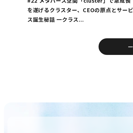
#22 メタバース空間「cluster」で急成長
を遂げるクラスター、CEOの原点とサー
ス誕生秘話 一クラス...
一