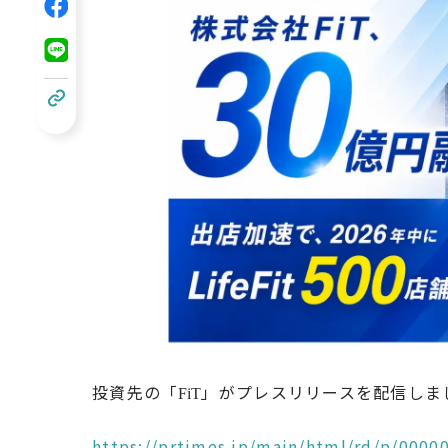
投資先の「
」がプレスリリースを配信しま
FiT
https://prtimes.jp/main/html/rd/p/0000