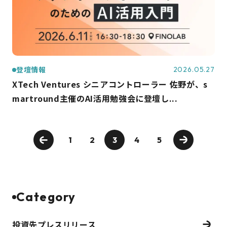
登壇情報
2026.05.27
XTech Ventures シニアコントローラー 佐野が、s
martround主催のAI活用勉強会に登壇し...
1
2
3
4
5
Category
投資先プレスリリース