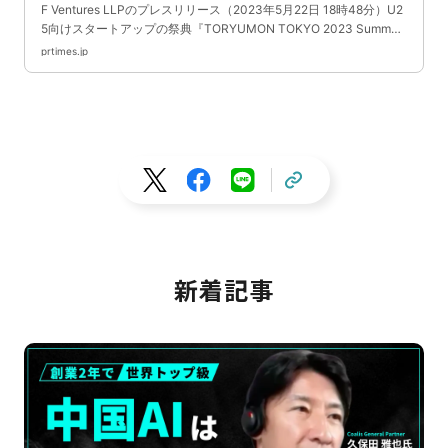
ウン日比谷で開催決定
F Ventures LLPのプレスリリース（2023年5月22日 18時48分）U2
5向けスタートアップの祭典『TORYUMON TOKYO 2023 Summe
r』、7/22(土)に東京ミッドタウン日比谷で開催決定
prtimes.jp
新着記事