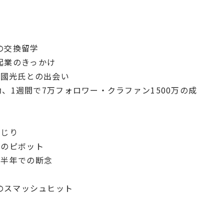
の交換留学
起業のきっかけ
i國光氏との出会い
始動、1週間で7万フォロワー・クラファン1500万の成
話
くじり
らのピボット
と半年での断念
」のスマッシュヒット