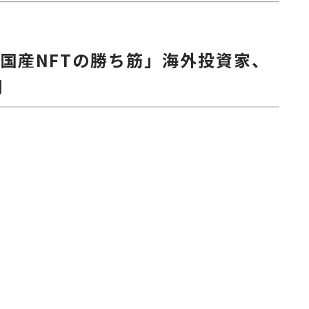
る国産NFTの勝ち筋」海外投資家、
用