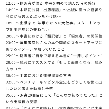
12:00〜翻訳者が語る 本書を初めて読んだ時の感想
14:00〜本邦初公開「出版秘話」〜出版に至った経緯や
今だから言えるぶっちゃけ話〜
18:00〜出版まで3年半かかった大仕事。スタートアッ
プ創出元年との兼ね合い
20:00〜本書における「翻訳者」と「編集者」の関係性
23:00〜編集者菊池さんの本企画前のスタートアップに
関するイメージや知っていたこと
25:00〜翻訳者ご自身で考える本書の“一押しポイント”
29:00〜読者にオススメする「もっと面白くなる」読み
方のコツ
30:00〜本書における情報収集の方法
32:00〜ベンチャーキャピタル全史をどうしても世に出
したいと考えた動機と予感
35:00〜訳書20冊目にして「こんなの初めてだった」と
いう出版後の反響
37:00〜「こんなに素晴らしい本を翻訳することが出来