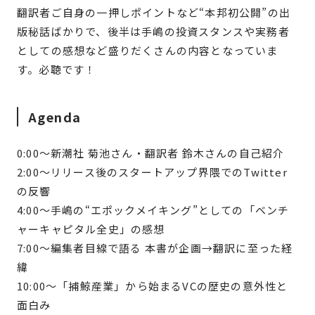
翻訳者ご自身の一押しポイントなど“本邦初公開”の出
版秘話ばかりで、後半は手嶋の投資スタンスや実務者
としての感想など盛りだくさんの内容となっていま
す。必聴です！
Agenda
0:00〜新潮社 菊池さん・翻訳者 鈴木さんの自己紹介
2:00〜リリース後のスタートアップ界隈でのTwitter
の反響
4:00〜手嶋の“エポックメイキング”としての「ベンチ
ャーキャピタル全史」の感想
7:00〜編集者目線で語る 本書が企画→翻訳に至った経
緯
10:00〜「捕鯨産業」から始まるVCの歴史の意外性と
面白み