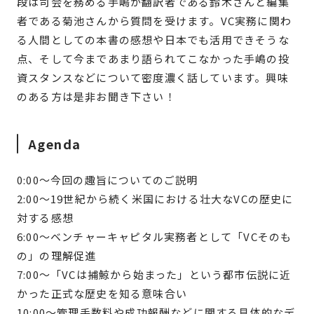
段は司会を務める手嶋が翻訳者である鈴木さんと編集
者である菊池さんから質問を受けます。VC実務に関わ
る人間としての本書の感想や日本でも活用できそうな
点、そして今まであまり語られてこなかった手嶋の投
資スタンスなどについて密度濃く話しています。興味
のある方は是非お聞き下さい！
Agenda
0:00〜今回の趣旨についてのご説明
2:00〜19世紀から続く米国における壮大なVCの歴史に
対する感想
6:00〜ベンチャーキャピタル実務者として「VCそのも
の」の理解促進
7:00〜「VCは捕鯨から始まった」という都市伝説に近
かった正式な歴史を知る意味合い
10:00〜管理手数料や成功報酬などに関する具体的なデ