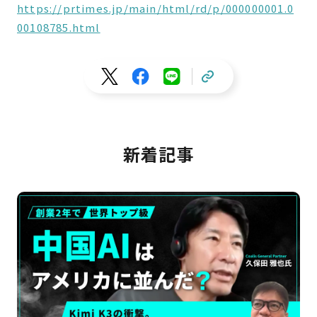
https://prtimes.jp/main/html/rd/p/000000001.0
00108785.html
新着記事