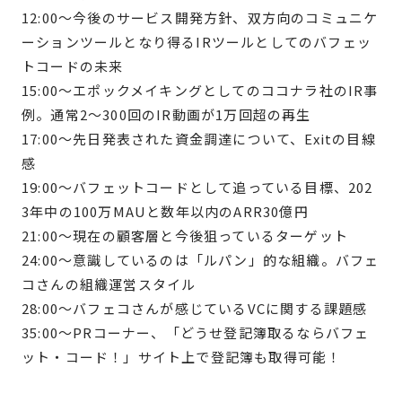
12:00〜今後のサービス開発方針、双方向のコミュニケ
ーションツールとなり得るIRツールとしてのバフェッ
トコードの未来
15:00〜エポックメイキングとしてのココナラ社のIR事
例。通常2〜300回のIR動画が1万回超の再生
17:00〜先日発表された資金調達について、Exitの目線
感
19:00〜バフェットコードとして追っている目標、202
3年中の100万MAUと数年以内のARR30億円
21:00〜現在の顧客層と今後狙っているターゲット
24:00〜意識しているのは「ルパン」的な組織。バフェ
コさんの組織運営スタイル
28:00〜バフェコさんが感じているVCに関する課題感
35:00〜PRコーナー、「どうせ登記簿取るならバフェ
ット・コード！」サイト上で登記簿も取得可能！