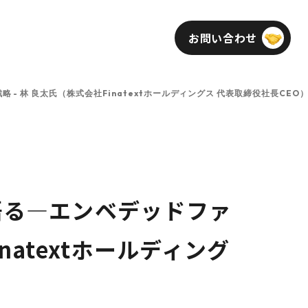
お問い合わせ
インフォメーション
採用
- 林 良太氏（株式会社Finatextホールディングス 代表取締役社長CEO
語る—エンベデッドファ
natextホールディング