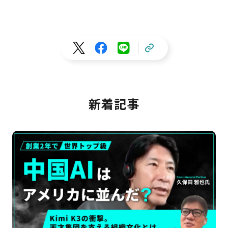
ビジネスが勃興している。海外発の配車プラットフォームサービス
「Uber」「DiDi」の参入に加え、JR東日本やトヨタ自動車なども本
格的な開発に乗り出している。今回お招きしたアイビーアイ代表取
締役CEO・金子健作氏も、モビリティ領域を取っ掛かりに、MaaS
領域へと切り込むプレイヤーのひとりだ。アイビーアイは、不動産
事業を主軸としてきた。一見すると無関係に思えるモビリティ事業
に進出した理由を、金子氏は「“不動産事業”として高収益が期待で
きる領域だから」と説明する。業界の慣習にとらわれず、独自の目
線でビジネスを推進する事業開発スタイルに迫った。
新着記事