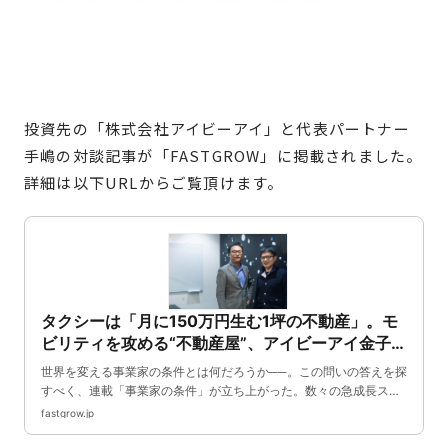
投資先の「株式会社アイビーアイ」と代表パートナー
手嶋の対談記事が「FASTGROW」に掲載されました。
詳細は以下URLからご覧頂けます。
タクシーは「月に150万円生む1坪の不動産」。モ
ビリティを攻める“不動産屋”、アイビーアイ金子健
作の事業開発論【連載 事業家の条件】| FastGrow
世界を変える事業家の条件とは何だろうか──。この問いの答えを探
すべく、連載「事業家の条件」が立ち上がった。数々の急成長スタ
ートアップに投資してきたXTech Ventures・手嶋浩己氏が、注目す
fastgrow.jp
る事業家たちをゲストに招き、イノベーションを生み出せる事業家
の条件を探っていく。世界的な潮流にも後押しされ、国内でMaaS