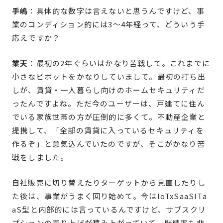
手嶋
：具体的な数字は言えないと思うんですけど、事
業のコンディション的には3〜4年経って、どういう手
応えですか？
業天
：最初の2年ぐらいはかなり苦戦して。これまでに
小さなピボットをかなりしていまして。最初の打ち出
しが、賃貸・一人暮らし向けのホームセキュリティだ
ったんですよね。ただ今のユーザーは、戸建てに住ん
でいる家族世帯の方が圧倒的に多くて。不動産企業と
提携して、「全部の賃貸に入っているセキュリティを
作るぞ」と意気込んでいたのですが、そこがかなり苦
戦をしました。
自社販売に切り替えたりターゲットから見直したりし
た後は、事業がうまく回り始めて。今はIoTxSaaSITa
aS型と内部的には言っているんですけど、サブスクリ
プションの売り上げが積み上がっていて、継続率も非