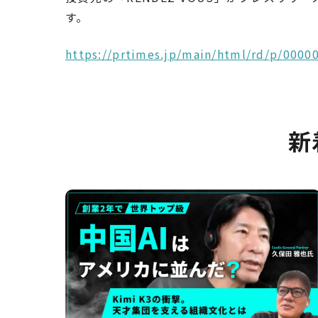
す。
https://prtimes.jp/main/html/rd/p/0000
新