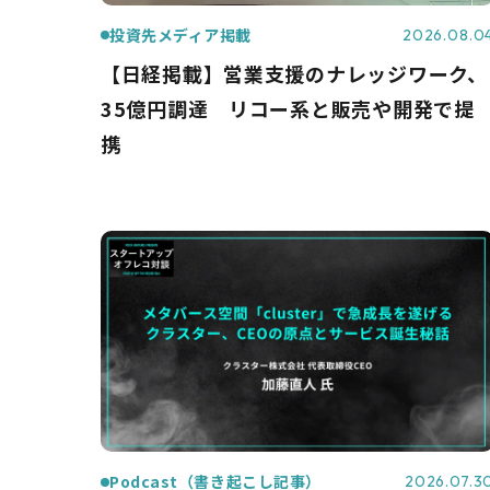
投資先メディア掲載
2026.08.0
【日経掲載】営業支援のナレッジワーク、
35億円調達 リコー系と販売や開発で提
携
Podcast（書き起こし記事）
2026.07.3