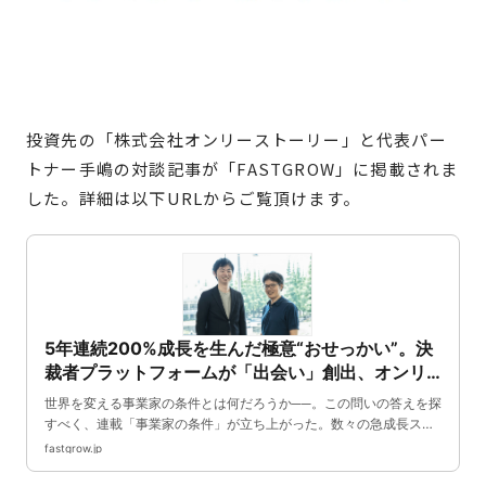
投資先の「株式会社オンリーストーリー」と代表パー
トナー手嶋の対談記事が「FASTGROW」に掲載されま
した。詳細は以下URLからご覧頂けます。
5年連続200%成長を生んだ極意“おせっかい”。決
裁者プラットフォームが「出会い」創出、オンリ
ーストーリーの戦略に迫る【連載 事業家の条件】|
世界を変える事業家の条件とは何だろうか──。この問いの答えを探
FastGrow
すべく、連載「事業家の条件」が立ち上がった。数々の急成長スタ
ートアップに投資してきたXTech Ventures共同創業者・手嶋浩己氏
fastgrow.jp
が、注目する事業家たちをゲストに招き、投資家の目から「イノベ
ーションを生み出せる事業家の条件」を探っていく。今回お招きし