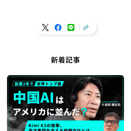
たのは、経営者のマッチングプラットフォーム事業『ONLY STOR
Y』を展開するオンリーストーリーの代表取締役・平野哲也氏だ。
同社は5年間にわたり、平均200%の売上成長率を維持しており、手
嶋氏は「コロナ禍でオンラインコミュニケーションの普及が加速し
た昨今、『偶然の出会い』を生み出すオンリーストーリーの果たす
意義は大きい」と評する。2020年6月15日にはXTech Venturesやエ
ン・ジャパンをリードに、総額約3億4,500万円の資金調達を発表
し、ますます成長を加速させるオンリーストーリー。その裏には、
「ゴキブリのようだ」と例えられることもあるという代表の粘り強
さと、「カリスマがいなくても勝てる」組織カルチャーが隠されて
新着記事
いた。