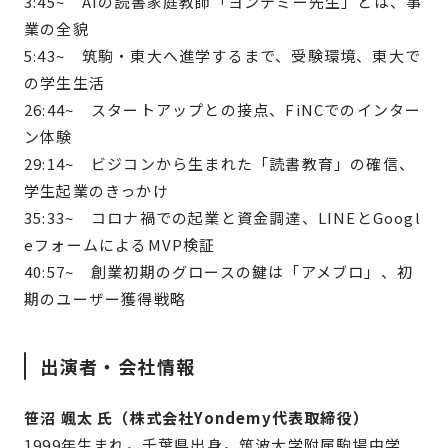
3:45~ AIの読書家庭教師「ヨンデミー先生」とは、事
業の全貌
5:43~ 筑駒・東大へ進学するまで、受験環境、東大で
の学生生活
26:44~ スタートアップとの接点、FiNCでのインター
ン体験
29:14~ ビジコンから生まれた「読書教育」の確信、
学生起業のきっかけ
35:33~ コロナ禍での起業と資金調達、LINEとGoogl
eフォームによるMVP検証
40:57~ 創業初期のグロースの鍵は「アメブロ」、初
期のユーザー獲得戦略
出演者・会社情報
笹沼 颯太 氏（株式会社Yondemy代表取締役）
1999年生まれ。千葉県出身。筑波大学附属駒場中学