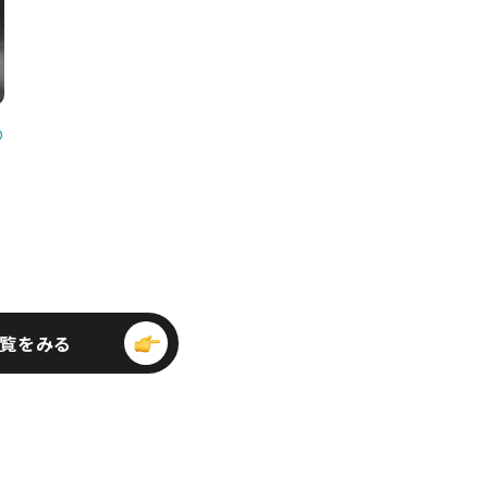
0
ビ
覧をみる