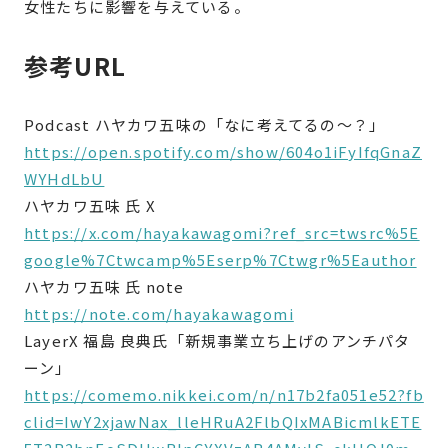
女性たちに影響を与えている。
参考URL
Podcast ハヤカワ五味の「なに考えてるの〜？」
https://open.spotify.com/show/604o1iFyIfqGnaZ
WYHdLbU
ハヤカワ五味 氏 X
https://x.com/hayakawagomi?ref_src=twsrc%5E
google%7Ctwcamp%5Eserp%7Ctwgr%5Eauthor
ハヤカワ五味 氏 note
https://note.com/hayakawagomi
LayerX 福島 良典氏「新規事業立ち上げのアンチパタ
ーン」
https://comemo.nikkei.com/n/n17b2fa051e52?fb
clid=IwY2xjawNax_lleHRuA2FlbQIxMABicmlkETE