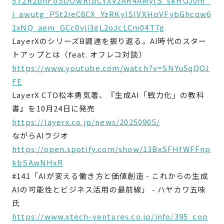
5T2R2bnFoSDUwRlpCYXVzAR4AMylS_skHQJ0m_
j_awutg_P5t2ieC6CX_YzRKylSIVXHpVFybGhcqw6
1xNQ_aem_GCc0vji3gL2oJcLCm04T7g
LayerXのシリーズB調達を振り返る。AI時代のスター
トアップとは（feat. オフレコ対談）
https://www.youtube.com/watch?v=SNYu5qQQJ
FE
LayerX CTO松本勇気著、『生成AI「戦力化」の教科
書』を10月24日に発売
https://layerx.co.jp/news/20250905/
ながらAIラジオ
https://open.spotify.com/show/13BxSFHfWFFnp
kbSAwNHxR
#141「AIが変える働き方と価値創造 - これからの生成
AIの可能性とビジネス活用の最前線」 - ハヤカワ五味
氏
https://www.xtech-ventures.co.jp/info/395_cop