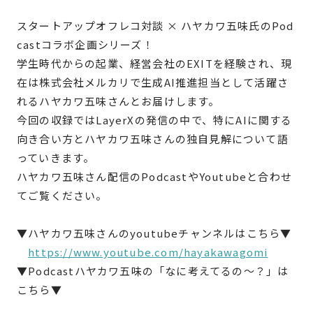
スタートアップオフレコ対談 × ハヤカワ五味氏のPod
castコラボ企画シリーズ！
学生時代からの起業、経営会社のEXITを経験され、現
在は株式会社メルカリで生成AI推進担当として活躍さ
れるハヤカワ五味さんとお届けします。
今回の収録ではLayerXの発信の中で、特にAIに関する
向き合い方とハヤカワ五味さんの独自見解について語
っていきます。
ハヤカワ五味さん配信のPodcastやYoutubeと合わせ
てご覧ください。
▼ハヤカワ五味さんのyoutubeチャンネルはこちら▼
https://www.youtube.com/hayakawagomi
▼Podcastハヤカワ五味の「なに考えてるの〜？」は
こちら▼